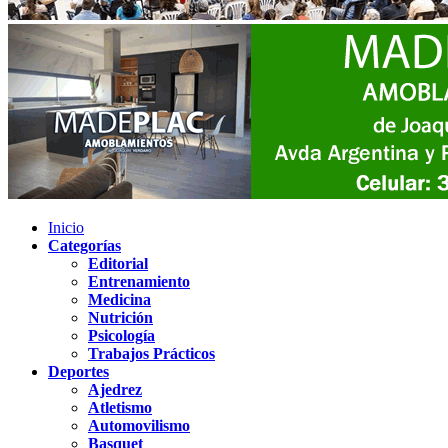
Inicio
Categorías
Editorial
Entrenamiento
Medicina
Nutrición
Psicología
Trabajos Prácticos
Deportes
Ajedrez
Atletismo
Automovilismo
Basquet