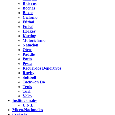
Bicicros
Bochas
Boxeo
Ciclismo
Fútbol
Futsal
Hockey
Karting
Motociclismo
Natación
Otros
Paddle
Patin
Pesca
Recuerdos Deportivos
Rugby
Softboll
Taekwon Do
Tenis
Turf
Voley
Institucionales
U.N.L.
Micro-Nacionales
Contacto