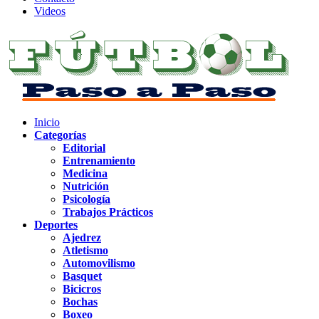
Videos
Inicio
Categorías
Editorial
Entrenamiento
Medicina
Nutrición
Psicología
Trabajos Prácticos
Deportes
Ajedrez
Atletismo
Automovilismo
Basquet
Bicicros
Bochas
Boxeo