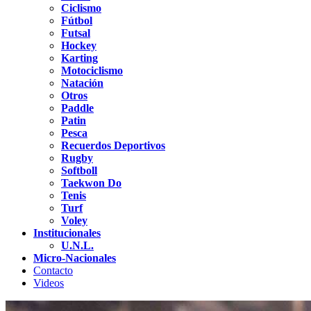
Ciclismo
Fútbol
Futsal
Hockey
Karting
Motociclismo
Natación
Otros
Paddle
Patin
Pesca
Recuerdos Deportivos
Rugby
Softboll
Taekwon Do
Tenis
Turf
Voley
Institucionales
U.N.L.
Micro-Nacionales
Contacto
Videos