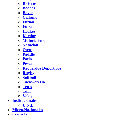
Bicicros
Bochas
Boxeo
Ciclismo
Fútbol
Futsal
Hockey
Karting
Motociclismo
Natación
Otros
Paddle
Patin
Pesca
Recuerdos Deportivos
Rugby
Softboll
Taekwon Do
Tenis
Turf
Voley
Institucionales
U.N.L.
Micro-Nacionales
Contacto