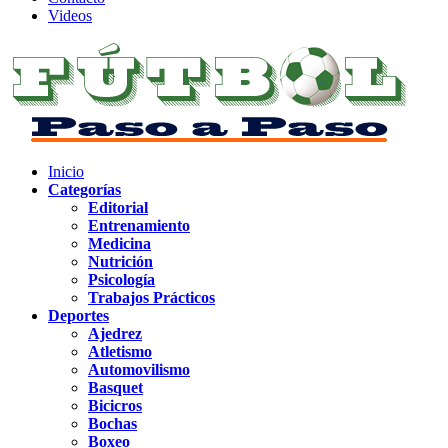
Videos
Inicio
Categorías
Editorial
Entrenamiento
Medicina
Nutrición
Psicología
Trabajos Prácticos
Deportes
Ajedrez
Atletismo
Automovilismo
Basquet
Bicicros
Bochas
Boxeo