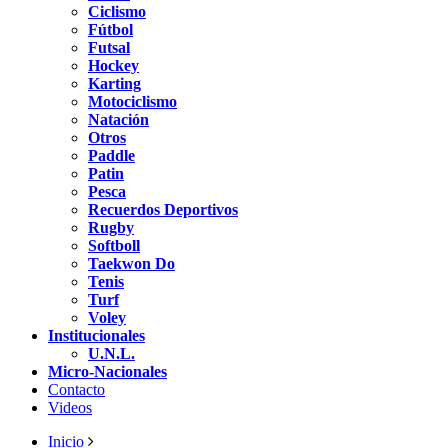
Ciclismo
Fútbol
Futsal
Hockey
Karting
Motociclismo
Natación
Otros
Paddle
Patin
Pesca
Recuerdos Deportivos
Rugby
Softboll
Taekwon Do
Tenis
Turf
Voley
Institucionales
U.N.L.
Micro-Nacionales
Contacto
Videos
Inicio