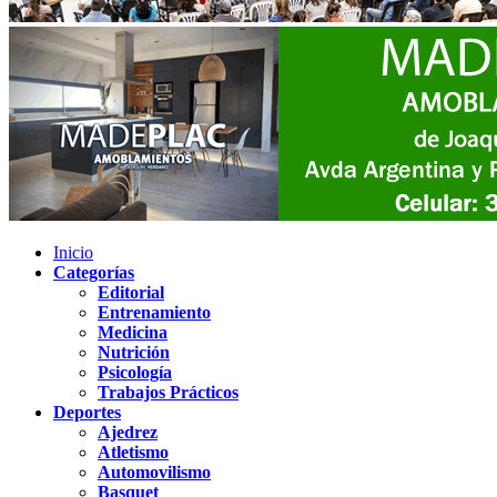
Inicio
Categorías
Editorial
Entrenamiento
Medicina
Nutrición
Psicología
Trabajos Prácticos
Deportes
Ajedrez
Atletismo
Automovilismo
Basquet