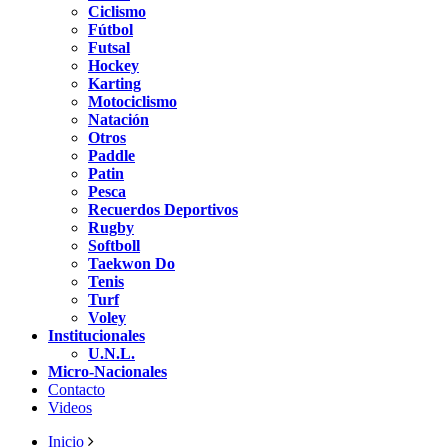
Ciclismo
Fútbol
Futsal
Hockey
Karting
Motociclismo
Natación
Otros
Paddle
Patin
Pesca
Recuerdos Deportivos
Rugby
Softboll
Taekwon Do
Tenis
Turf
Voley
Institucionales
U.N.L.
Micro-Nacionales
Contacto
Videos
Inicio