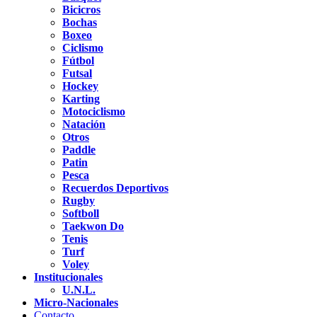
Bicicros
Bochas
Boxeo
Ciclismo
Fútbol
Futsal
Hockey
Karting
Motociclismo
Natación
Otros
Paddle
Patin
Pesca
Recuerdos Deportivos
Rugby
Softboll
Taekwon Do
Tenis
Turf
Voley
Institucionales
U.N.L.
Micro-Nacionales
Contacto