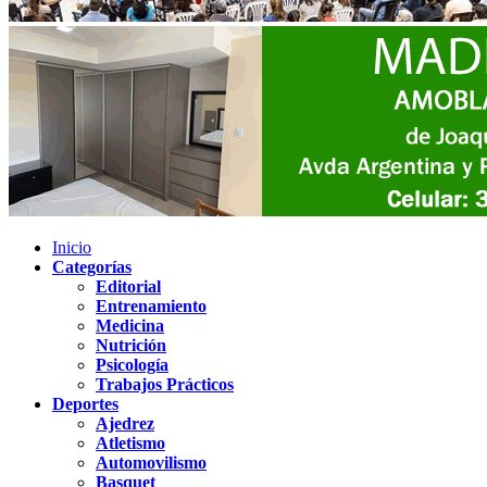
Inicio
Categorías
Editorial
Entrenamiento
Medicina
Nutrición
Psicología
Trabajos Prácticos
Deportes
Ajedrez
Atletismo
Automovilismo
Basquet