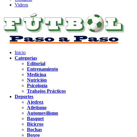
Videos
Inicio
Categorías
Editorial
Entrenamiento
Medicina
Nutrición
Psicología
Trabajos Prácticos
Deportes
Ajedrez
Atletismo
Automovilismo
Basquet
Bicicros
Bochas
Boxeo