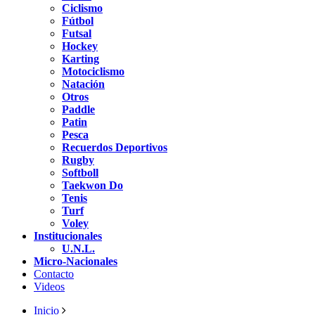
Ciclismo
Fútbol
Futsal
Hockey
Karting
Motociclismo
Natación
Otros
Paddle
Patin
Pesca
Recuerdos Deportivos
Rugby
Softboll
Taekwon Do
Tenis
Turf
Voley
Institucionales
U.N.L.
Micro-Nacionales
Contacto
Videos
Inicio