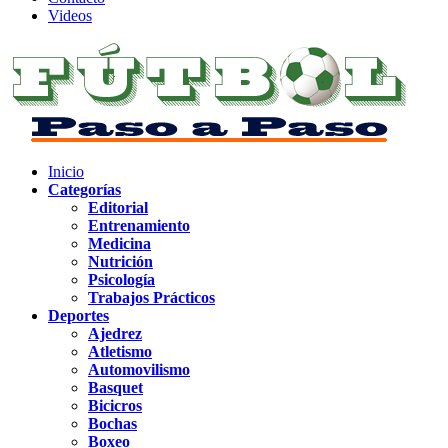
Videos
Inicio
Categorías
Editorial
Entrenamiento
Medicina
Nutrición
Psicología
Trabajos Prácticos
Deportes
Ajedrez
Atletismo
Automovilismo
Basquet
Bicicros
Bochas
Boxeo