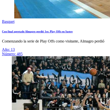
Basquet
Con final apretado Almagro perdió 1er. Play Offs en Sastre
Comenzando la serie de Play Offs como visitante, Almagro perdió
Año: 13
Número: 485