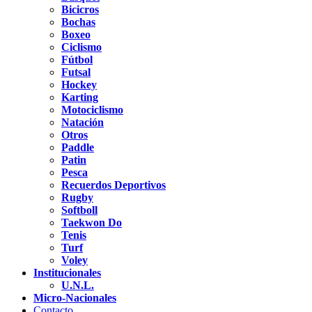
Bicicros
Bochas
Boxeo
Ciclismo
Fútbol
Futsal
Hockey
Karting
Motociclismo
Natación
Otros
Paddle
Patin
Pesca
Recuerdos Deportivos
Rugby
Softboll
Taekwon Do
Tenis
Turf
Voley
Institucionales
U.N.L.
Micro-Nacionales
Contacto