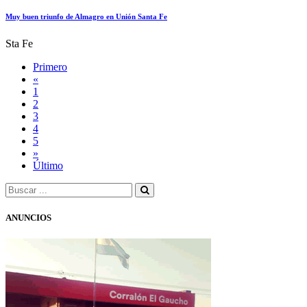
Muy buen triunfo de Almagro en Unión Santa Fe
Sta Fe
Primero
«
1
2
3
4
5
»
Último
ANUNCIOS