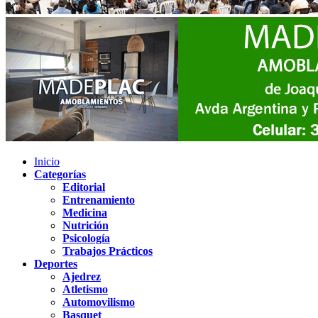
Inicio
Categorías
Editorial
Entrenamiento
Medicina
Nutrición
Psicología
Trabajos Prácticos
Deportes
Ajedrez
Atletismo
Automovilismo
Basquet